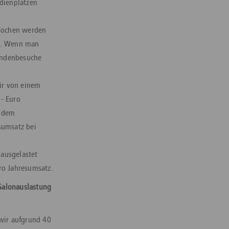
edienplätzen
 Wochen werden
nd. Wenn man
undenbesuche
ir von einem
,- Euro
t dem
sumsatz bei
 ausgelastet
ro Jahresumsatz.
Salonauslastung
 wir aufgrund 40