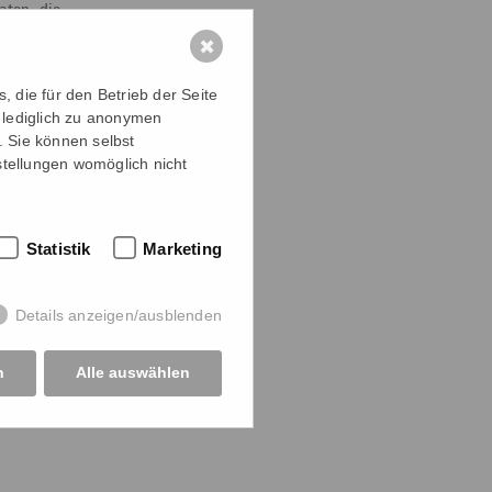
aten, die
etzt
wurden.
✖
de Ergebnisse
 die für den Betrieb der Seite
hr seine
 lediglich zu anonymen
ätestens jetzt
. Sie können selbst
 in finanzielle
stellungen womöglich nicht
ar sein, dass er
 Räumlichkeiten
fnungszeiten
Statistik
Marketing
n puncto Aus-,
tivität als
Details anzeigen/ausblenden
n
Alle auswählen
iel Geld in
n Kalkulationen