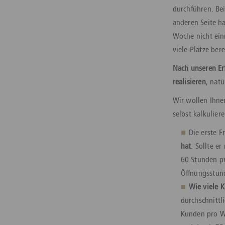
durchführen. Bei
anderen Seite ha
Woche nicht ein
viele Plätze be
Nach unseren Er
realisieren
, natü
Wir wollen Ihne
selbst kalkulier
Die erste Fr
hat
. Sollte e
60 Stunden pr
Öffnungsstun
Wie viele 
durchschnittl
Kunden pro W