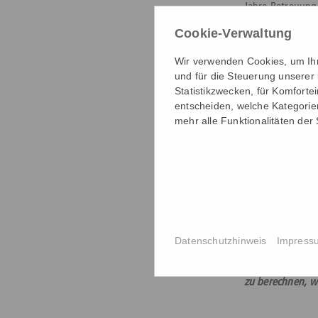
Jahre Betreuung 
verwendet wurde
Cookie-Verwaltung
Wer seine Termi
Wir verwenden Cookies, um Ihne
und auch damit b
und für die Steuerung unserer
Preisstruktur d
Statistikzwecken, für Komforte
bei den massive
entscheiden, welche Kategorien
Engpässe. Wer s
mehr alle Funktionalitäten der
auch für möglic
zahlt. Natürlic
verhindern. Dan
Weiterbildung u
Arbeitgeber hat
Datenschutzhinweis
Impress
Hinweis: Wir wol
Investitionen fü
zu berechnen, wi