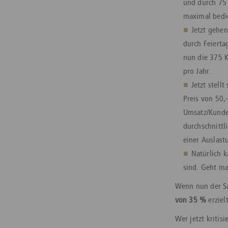
und durch 75 
maximal bedi
Jetzt gehe
durch Feiert
nun die 375 
pro Jahr.
Jetzt stellt
Preis von 50,
Umsatz/Kunde 
durchschnittl
einer Auslast
Natürlich 
sind. Geht ma
Wenn nun der Sa
von 35 %
erzielt
Wer jetzt kritis