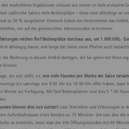
 den erarbeiteten Ergebnissen schauen wir immer in viele erstaunte Ge
ben zahlreiche Salons viele Bedienplätze – diese sind allerdings an vi
mal zu 50 % ausgelastet. Dennoch haben die Unternehmer das Gefühl,
reitstellen, um auf die gewünschten Jahresumsätze zu kommen.
fahrungen reichen fünf Bedienplätze durchaus aus, um 1.000.000,- Eu
rlich abhängig davon, wie lange der Salon seine Pforten auch tatsächli
n die Rechnung in diesem Artikel darlegen, die Sie gerne mit Ihren ei
en können.
age, die sich stellt, ist,
wie viele Stunden pro Woche der Salon tatsäch
r montags bis samstags von 8:00 Uhr bis 18:00 Uhr offen haben, dann h
o Woche zur Verfügung. Mit fünf Bedienplätzen sind dies 5 * 60 Stu
den.
Kunden können dies nun nutzen?
Laut Statistiken und Erfassungen in de
iche Aufenthaltsdauer eines Kunden ca. 75 Minuten. Um nun also die
oche zu ermitteln, muss man die 300 Öffnungsstunden mit 60 Minuten