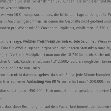
Minuten dividieren. So erhält man 375 Kunden, die auf diesen fünf B
ent werden können.
n wir von 50 Öffnungswochen aus, die fehlenden Tage zu den gut 52
age in Anspruch genommen, an denen die Geschäfte nicht geöffnet si
Kunden pro Woche mit 50 Wochen multipliziert, erhält man 18.750 K
 sich die Frage,
welches Preisniveau
der betrachtete Salon hat. Wenn w
- Euro für W/S/F ausgehen, ergibt sich laut unseren Statistiken rund 70
(inkl. Verkauf). Multipliziert man nun die 18.750 Kundenbesuche mi
ichen Umsatz/Kunde, erhält man 1.312.500,- Euro als möglichen Jahre
ung aller Plätze von 100 %.
kann man nicht davon ausgehen, dass alle Plätze jede Minute komplett
n hier von einer
Auslastung von 80 %
aus, erhält man 1.050.000,- Eu
lon selbst gerade 450.000,- Euro umsetzt, hat er gerade einmal eine
.
iert, dass diese Rechnung nur auf dem Papier funktioniert, den können