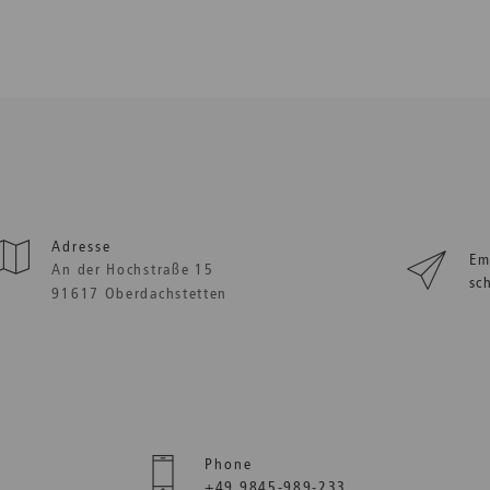
Adresse
Em
An der Hochstraße 15
sc
91617 Oberdachstetten
Phone
+49 9845-989-233