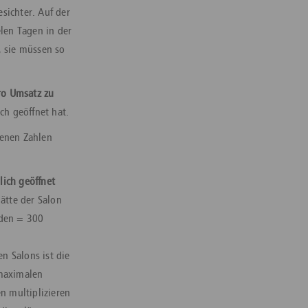
sichter. Auf der
elen Tagen in der
 sie müssen so
ro Umsatz zu
ch geöffnet hat.
genen Zahlen
lich geöffnet
ätte der Salon
nden = 300
n Salons ist die
 maximalen
 multiplizieren